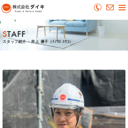
ホーム
>
スタッフ紹介
>
井上 優子
STAFF
スタッフ紹介 – 井上 優子（ｲﾉｳｴ ﾕｳｺ）