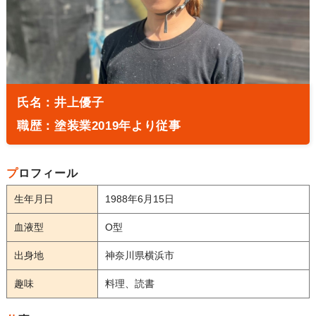
氏名：井上優子
職歴：塗装業2019年より従事
プロフィール
生年月日
1988年6月15日
血液型
O型
出身地
神奈川県横浜市
趣味
料理、読書