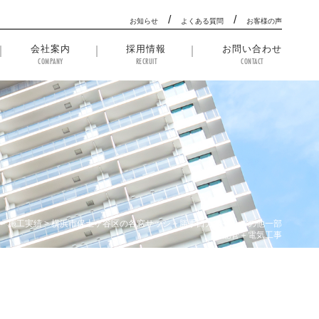
/
/
お知らせ
よくある質問
お客様の声
会社案内
採用情報
お問い合わせ
COMPANY
RECRUIT
CONTACT
>
施工実績
>
横浜市保土ヶ谷区の各窓サッシ＋勝手口カバー その他一部
配管＋電気工事