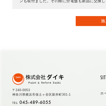
ンも取付ました。その際に分電盤も新品に交換し
施
SI
〒240-0053
ホ
神奈川県横浜市保土ヶ谷区新井町301-1
045-489-6055
TEL: