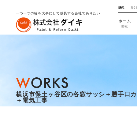
NEWS.
2024
一つ一つの輪を大事にして成長する会社でありたい
ホーム
HOME
WORKS
横浜市保土ヶ谷区の各窓サッシ＋勝手口カ
＋電気工事