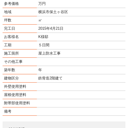
参考価格
万円
地域
横浜市保土ヶ谷区
坪数
㎡
完工日
2015年4月21日
お客様名
K様邸
工期
５日間
施工箇所
屋上防水工事
その他工事
築年数
年
建物区分
鉄骨造2階建て
外壁使用塗料
屋根使用塗料
附帯部使用塗料
備考